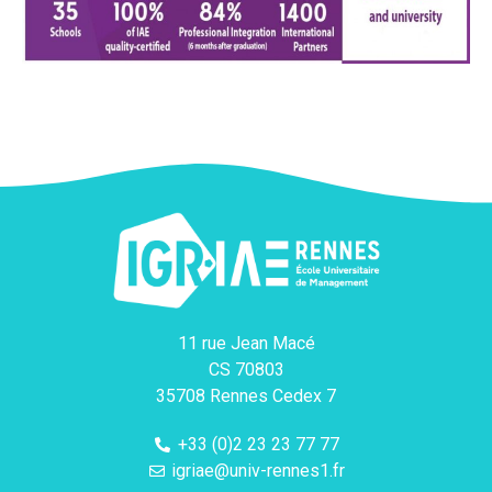
11 rue Jean Macé
CS 70803
35708 Rennes Cedex 7
+33 (0)2 23 23 77 77
igriae@univ-rennes1.fr