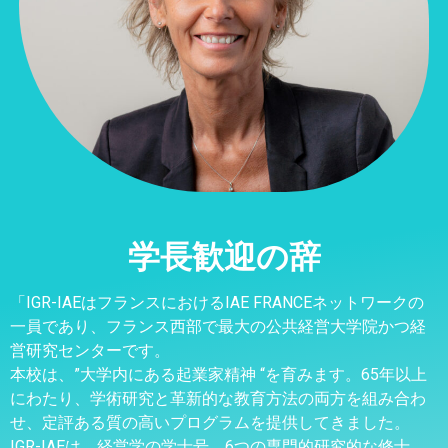
学長歓迎の辞
「IGR-IAEはフランスにおけるIAE FRANCEネットワークの
一員であり、フランス西部で最大の公共経営大学院かつ経
営研究センターです。
本校は、”大学内にある起業家精神 “を育みます。65年以上
にわたり、学術研究と革新的な教育方法の両方を組み合わ
せ、定評ある質の高いプログラムを提供してきました。
IGR-IAEは、経営学の学士号、6つの専門的研究的な修士