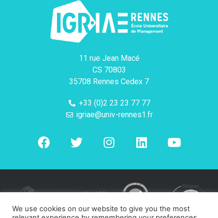
11 rue Jean Macé
CS 70803
35708 Rennes Cedex 7
+33 (0)2 23 23 77 77
igriae@univ-rennes1.fr
We use cookies on our website to give you the most
relevant experience by remembering your preferences