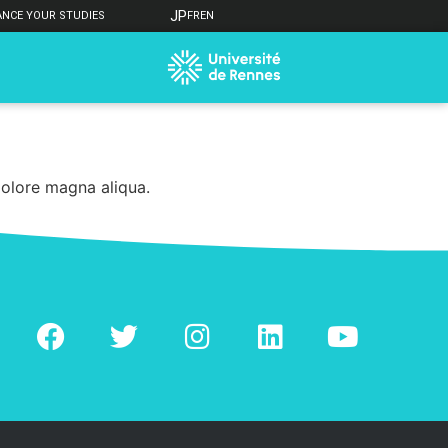
JP
ANCE YOUR STUDIES
FR
EN
dolore magna aliqua.