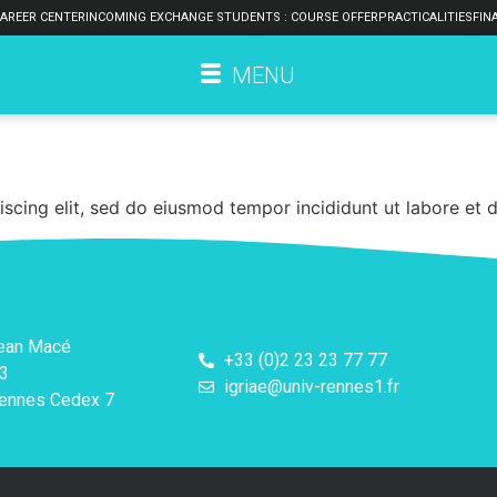
AREER CENTER
INCOMING EXCHANGE STUDENTS : COURSE OFFER
PRACTICALITIES
FIN
MENU
scing elit, sed do eiusmod tempor incididunt ut labore et 
Jean Macé
+33 (0)2 23 23 77 77
3
igriae@univ-rennes1.fr
ennes Cedex 7