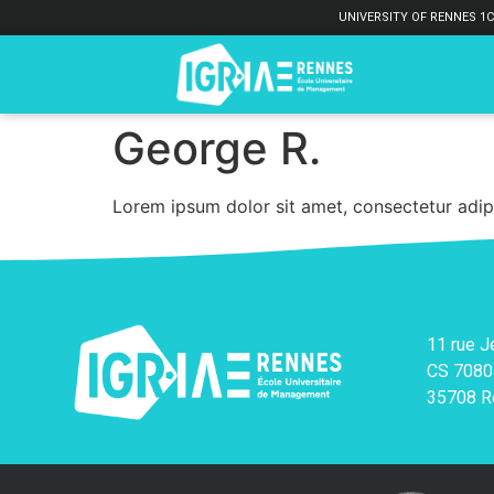
UNIVERSITY OF RENNES 1
C
George R.
Lorem ipsum dolor sit amet, consectetur adipi
11 rue 
CS 7080
35708 R